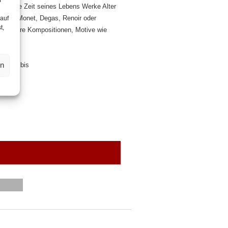
beitete Zeit seines Lebens Werke Alter
 auch Monet, Degas, Renoir oder
 auf
t,
hmen ihre Kompositionen, Motive wie
en
ldung bis
1.2021