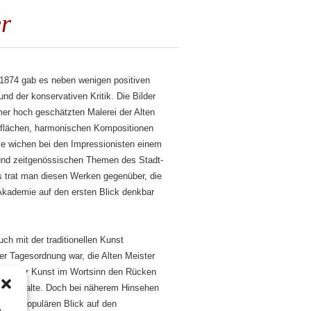
er
 1874 gab es neben wenigen positiven
 der konservativen Kritik. Die Bilder
mer hoch geschätzten Malerei der Alten
rbflächen, harmonischen Kompositionen
ie wichen bei den Impressionisten einem
 und zeitgenössischen Themen des Stadt-
s trat man diesen Werken gegenüber, die
 Akademie auf den ersten Blick denkbar
h mit der traditionellen Kunst
er Tagesordnung war, die Alten Meister
aus der Kunst im Wortsinn den Rücken
ris malte. Doch bei näherem Hinsehen
d dem populären Blick auf den
m