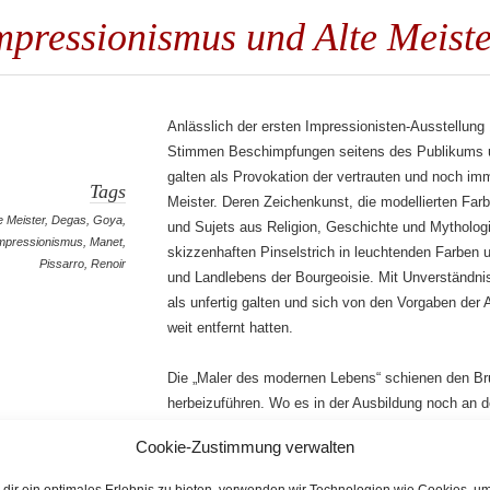
mpressionismus und Alte Meist
Anlässlich der ersten Impressionisten-Ausstellung
Stimmen Beschimpfungen seitens des Publikums und
galten als Provokation der vertrauten und noch im
Tags
Meister. Deren Zeichenkunst, die modellierten Fa
e Meister
,
Degas
,
Goya
,
und Sujets aus Religion, Geschichte und Mytholog
mpressionismus
,
Manet
,
skizzenhaften Pinselstrich in leuchtenden Farben
Pissarro
,
Renoir
und Landlebens der Bourgeoisie. Mit Unverständni
als unfertig galten und sich von den Vorgaben der
weit entfernt hatten.
Die „Maler des modernen Lebens“ schienen den Bruc
herbeizuführen. Wo es in der Ausbildung noch an d
im Louvre zu kopieren, kehrte Monet dem Schatzh
Cookie-Zustimmung verwalten
zu, wenn er vom Balkon des Museums das neue Pa
entpuppt sich diese Sicht als zu kurz gegriffen un
dir ein optimales Erlebnis zu bieten, verwenden wir Technologien wie Cookies, u