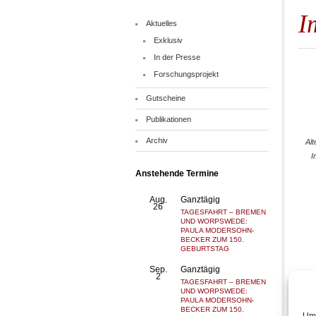
I
Aktuelles
Exklusiv
In der Presse
Forschungsprojekt
Gutscheine
Publikationen
Archiv
Alt
I
Anstehende Termine
Aug.
Ganztägig
26
TAGESFAHRT – BREMEN
UND WORPSWEDE:
PAULA MODERSOHN-
BECKER ZUM 150.
GEBURTSTAG
Sep.
Ganztägig
2
TAGESFAHRT – BREMEN
UND WORPSWEDE:
PAULA MODERSOHN-
BECKER ZUM 150.
Um 