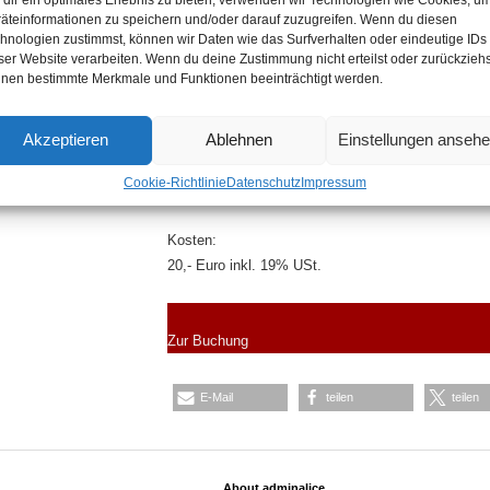
Impressionismus geschuldet. Nicht nur Manet verar
äteinformationen zu speichern und/oder darauf zuzugreifen. Wenn du diesen
Meister, insbesondere jene Goyas und Velazquez‘;
hnologien zustimmst, können wir Daten wie das Surfverhalten oder eindeutige IDs
ser Website verarbeiten. Wenn du deine Zustimmung nicht erteilst oder zurückziehs
Pissarro studierten die Größen der Malerei und na
nen bestimmte Merkmale und Funktionen beeinträchtigt werden.
auch ihre Malweisen auf.
Akzeptieren
Ablehnen
Einstellungen anseh
Termin:
Anme
15.01.2021
08.0
Cookie-Richtlinie
Datenschutz
Impressum
17:00 — 18:30 Uhr
Kosten:
20,- Euro inkl. 19% USt.
Zur Buchung
E-Mail
teilen
teilen
About adminalice