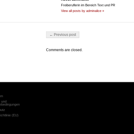
Freiberuflerin im Bereich Text und PR
View all posts by adminalice »
Post navigation
← Previous post
Comments are closed.
um
 und
ebedingungen
hutz
chtlinie (EU)