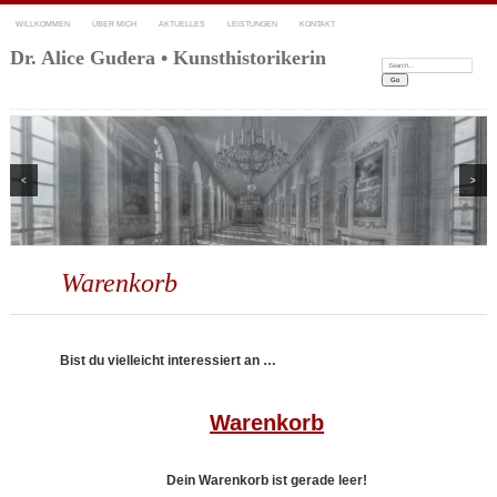
WILLKOMMEN
ÜBER MICH
AKTUELLES
LEISTUNGEN
KONTAKT
Dr. Alice Gudera • Kunsthistorikerin
Search:
<
>
Warenkorb
Bist du vielleicht interessiert an …
Warenkorb
Dein Warenkorb ist gerade leer!