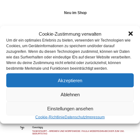
Neu im Shop
Cookie-Zustimmung verwalten
Um dir ein optimales Erlebnis zu bieten, verwenden wir Technologien wie
Cookies, um Geräteinformationen zu speichern und/oder darauf
Aktuelles
zuzugreifen. Wenn du diesen Technologien zustimmst, können wir Daten
Exklusiv
wie das Surfverhalten oder eindeutige IDs auf dieser Website verarbeiten.
In der Presse
Wenn du deine Zustimmung nicht erteilst oder zurückziehst, können
Forschungsprojekt
bestimmte Merkmale und Funktionen beeinträchtigt werden.
Gutscheine
Akzeptieren
Publikationen
Archiv
Ablehnen
Anstehende Termine
Einstellungen ansehen
Aug.
Ganztägig
26
Cookie-Richtlinie
Datenschutz
Impressum
TAGESFAHRT – BREMEN UND WORPSWEDE: PAULA MODERSOHN-BECKER ZUM 150.
GEBURTSTAG
Sep.
Ganztägig
2
TAGESFAHRT – BREMEN UND WORPSWEDE: PAULA MODERSOHN-BECKER ZUM 150.
GEBURTSTAG