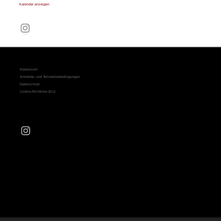
Kalender anzeigen
Instagram
Impressum
Anmelde- und Teilnahmebedingungen
Datenschutz
Cookie-Richtlinie (EU)
Instagram