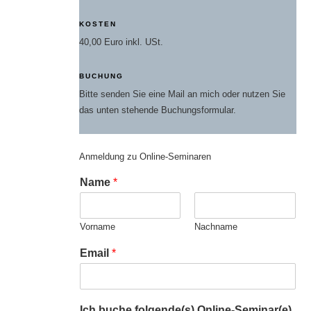
KOSTEN
40,00 Euro inkl. USt.
BUCHUNG
Bitte senden Sie eine Mail an mich oder nutzen Sie
das unten stehende Buchungsformular.
Anmeldung zu Online-Seminaren
Name
*
Vorname
Nachname
Email
*
Ich buche folgende(s) Online-Seminar(e)