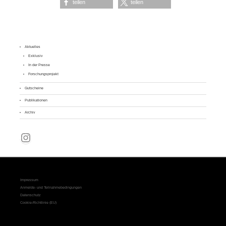
teilen
teilen
Aktuelles
Exklusiv
In der Presse
Forschungsprojekt
Gutscheine
Publikationen
Archiv
Instagram
Impressum
Anmelde- und Teilnahmebedingungen
Datenschutz
Cookie-Richtlinie (EU)