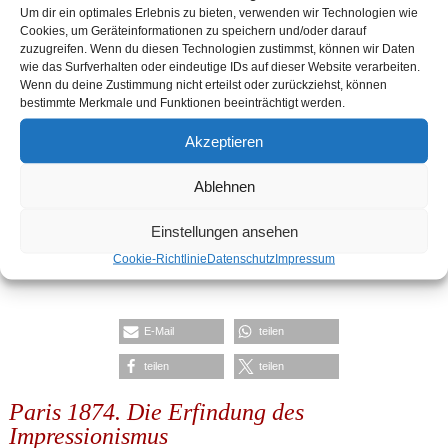
Ich bin mit der Speicherung meiner
Um dir ein optimales Erlebnis zu bieten, verwenden wir Technologien wie
Cookies, um Geräteinformationen zu speichern und/oder darauf
Daten einverstanden.
zuzugreifen. Wenn du diesen Technologien zustimmst, können wir Daten
wie das Surfverhalten oder eindeutige IDs auf dieser Website verarbeiten.
Wenn du deine Zustimmung nicht erteilst oder zurückziehst, können
Für die Kaufabwicklung, die Bereitstellung der
Zugangsdaten für das Online-Seminar und den
bestimmte Merkmale und Funktionen beeinträchtigt werden.
Anforderungen der steuerrechtlichen Vorgaben ist
die Speicherung Ihrer angegebenen Daten
Akzeptieren
erforderlich.
Ablehnen
Senden
Einstellungen ansehen
Cookie-Richtlinie
Datenschutz
Impressum
E-Mail
teilen
teilen
teilen
Paris 1874. Die Erfindung des
Impressionismus