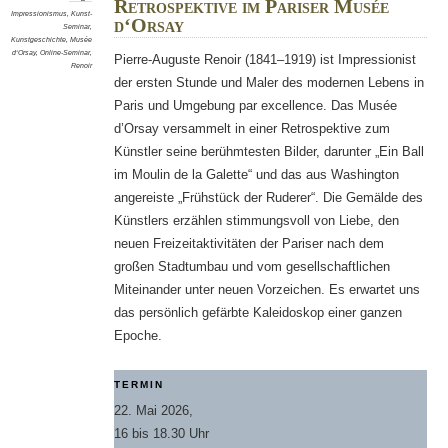
Retrospektive im Pariser Musée
Impressionismus
,
Kunst-
d‘Orsay
Seminar
,
Kunstgeschichte
,
Musée
d‘Orsay
,
Online-Seminar
,
Pierre-Auguste Renoir (1841–1919) ist Impressionist
Renoir
der ersten Stunde und Maler des modernen Lebens in
Paris und Umgebung par excellence. Das Musée
d’Orsay versammelt in einer Retrospektive zum
Künstler seine berühmtesten Bilder, darunter „Ein Ball
im Moulin de la Galette“ und das aus Washington
angereiste „Frühstück der Ruderer“. Die Gemälde des
Künstlers erzählen stimmungsvoll von Liebe, den
neuen Freizeitaktivitäten der Pariser nach dem
großen Stadtumbau und vom gesellschaftlichen
Miteinander unter neuen Vorzeichen. Es erwartet uns
das persönlich gefärbte Kaleidoskop einer ganzen
Epoche.
TERMIN
22. Mai 2026,
16 bis 18.30 Uhr