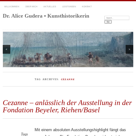
WILLKOMMEN
ÜBER MICH
AKTUELLES
LEISTUNGEN
KONTAKT
Dr. Alice Gudera • Kunsthistorikerin
Search:
<
>
TAG ARCHIVES:
CÉZANNE
Cezanne – anlässlich der Ausstellung in der
Fondation Beyeler, Riehen/Basel
Mit einem absoluten Ausstellungshighlight fängt das
Tags