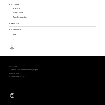
Aktuelles
Exklusiv
In der Presse
Forschungsprojekt
Gutscheine
Publikationen
Archiv
Instagram
Impressum
Anmelde- und Teilnahmebedingungen
Datenschutz
Cookie-Richtlinie (EU)
Instagram