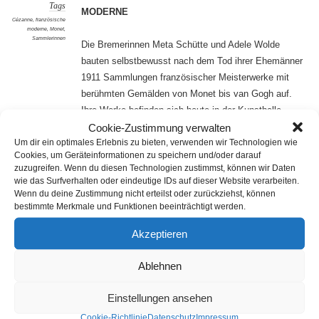
Tags
MODERNE
Cézanne
,
französische
moderne
,
Monet
,
Sammlerinnen
Die Bremerinnen Meta Schütte und Adele Wolde
bauten selbstbewusst nach dem Tod ihrer Ehemänner
1911 Sammlungen französischer Meisterwerke mit
berühmten Gemälden von Monet bis van Gogh auf.
Ihre Werke befinden sich heute in der Kunsthalle
Cookie-Zustimmung verwalten
Bremen und in großen Museen der Welt.
Um dir ein optimales Erlebnis zu bieten, verwenden wir Technologien wie
Cookies, um Geräteinformationen zu speichern und/oder darauf
Termin: 07.01.2024, 11:30 – 13:00 Uhr
zuzugreifen. Wenn du diesen Technologien zustimmst, können wir Daten
wie das Surfverhalten oder eindeutige IDs auf dieser Website verarbeiten.
Kosten: € 6,- pro Person, Tickets erhalten Sie am Tag
Wenn du deine Zustimmung nicht erteilst oder zurückziehst, können
bestimmte Merkmale und Funktionen beeinträchtigt werden.
des Vortrags direkt an der Kasse.
Akzeptieren
Veranstaltungsort: Kunsthalle Bremen, Am Wall 207,
Bremen
Ablehnen
Einstellungen ansehen
Cookie-Richtlinie
Datenschutz
Impressum