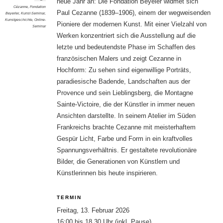
neue Jahr an: Die Fondation Beyeler widmet sich
Cézanne
,
Fondation
Paul Cezanne (1839–1906), einem der wegweisenden
Beyerler
,
Kunst-Seminar
,
Kunstgeschichte
,
Online-
Pioniere der modernen Kunst. Mit einer Vielzahl von
Seminar
Werken konzentriert sich die Ausstellung auf die
letzte und bedeutendste Phase im Schaffen des
französischen Malers und zeigt Cezanne in
Hochform: Zu sehen sind eigenwillige Porträts,
paradiesische Badende, Landschaften aus der
Provence und sein Lieblingsberg, die Montagne
Sainte-Victoire, die der Künstler in immer neuen
Ansichten darstellte. In seinem Atelier im Süden
Frankreichs brachte Cezanne mit meisterhaftem
Gespür Licht, Farbe und Form in ein kraftvolles
Spannungsverhältnis. Er gestaltete revolutionäre
Bilder, die Generationen von Künstlern und
Künstlerinnen bis heute inspirieren.
TERMIN
Freitag, 13. Februar 2026
16:00 bis 18.30 Uhr (inkl. Pause)