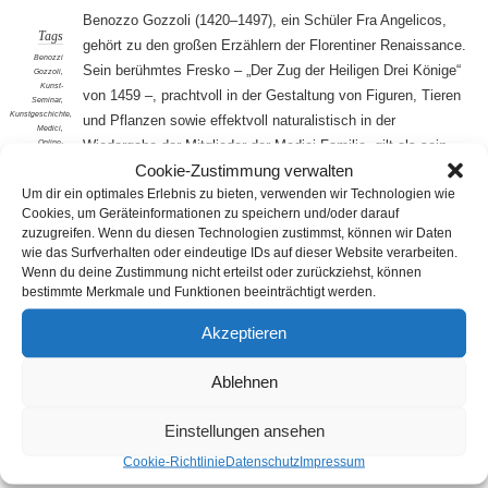
Benozzo Gozzoli (1420–1497), ein Schüler Fra Angelicos,
Tags
gehört zu den großen Erzählern der Florentiner Renaissance.
Benozzi
Sein berühmtes Fresko – „Der Zug der Heiligen Drei Könige“
Gozzoli
,
Kunst-
von 1459 –, prachtvoll in der Gestaltung von Figuren, Tieren
Seminar
,
Kunstgeschichte
,
und Pflanzen sowie effektvoll naturalistisch in der
Medici
,
Online-
Wiedergabe der Mitglieder der Medici-Familie, gilt als sein
Seminar
Cookie-Zustimmung verwalten
Hauptwerk.
Um dir ein optimales Erlebnis zu bieten, verwenden wir Technologien wie
Cookies, um Geräteinformationen zu speichern und/oder darauf
Die Wandmalerei eröffnet einen weiteren Blick auf die
zuzugreifen. Wenn du diesen Technologien zustimmst, können wir Daten
künstlerische Blüte in der Stadt am Arno und verweist mit
wie das Surfverhalten oder eindeutige IDs auf dieser Website verarbeiten.
ihrer politischen Komponente zugleich auf die machtvollen
Wenn du deine Zustimmung nicht erteilst oder zurückziehst, können
bestimmte Merkmale und Funktionen beeinträchtigt werden.
Bestrebungen der Medici.
Akzeptieren
TERMIN
12.12.2025
Ablehnen
17:00 – 18:30 Uhr
Einstellungen ansehen
Cookie-Richtlinie
Datenschutz
Impressum