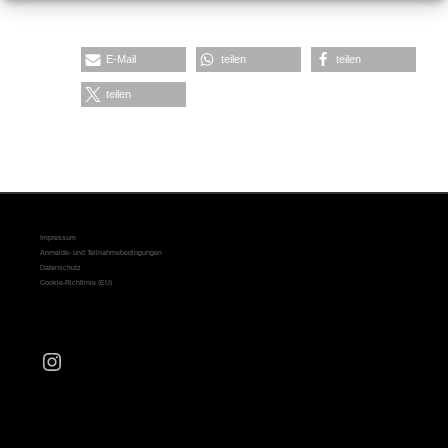
E-Mail
teilen
teilen
teilen
Impressum
Anmelde- und Teilnahmebedingungen
Datenschutz
Cookie-Richtlinie (EU)
Instagram