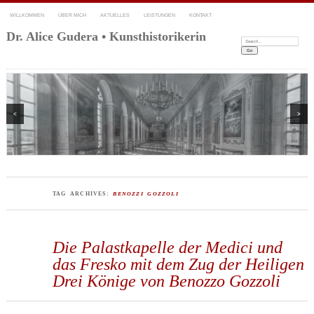
WILLKOMMEN
ÜBER MICH
AKTUELLES
LEISTUNGEN
KONTAKT
Dr. Alice Gudera • Kunsthistorikerin
Search:
<
>
TAG ARCHIVES:
BENOZZI GOZZOLI
Die Palastkapelle der Medici und
das Fresko mit dem Zug der Heiligen
Drei Könige von Benozzo Gozzoli