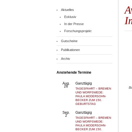
A
Aktuelles
I
Exklusiv
In der Presse
Forschungsprojekt
Gutscheine
Publikationen
Archiv
Anstehende Termine
Aug.
Ganztägig
26
Ba
TAGESFAHRT – BREMEN
UND WORPSWEDE:
PAULA MODERSOHN-
BECKER ZUM 150.
GEBURTSTAG
Sep.
Ganztägig
2
TAGESFAHRT – BREMEN
UND WORPSWEDE:
PAULA MODERSOHN-
BECKER ZUM 150.