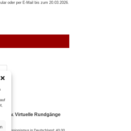
ular oder per E-Mail bis zum 20.03.2026.
m
 auf
t,
e) bzw. Virtuelle Rundgänge
en
r Impressionismus in Deutschland; 40,00