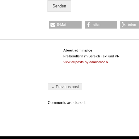
Senden
E-Mail
teilen
teilen
About adminalice
Freiberuflerin im Bereich Text und PR
View all posts by adminalice »
Post navigation
← Previous post
Comments are closed.