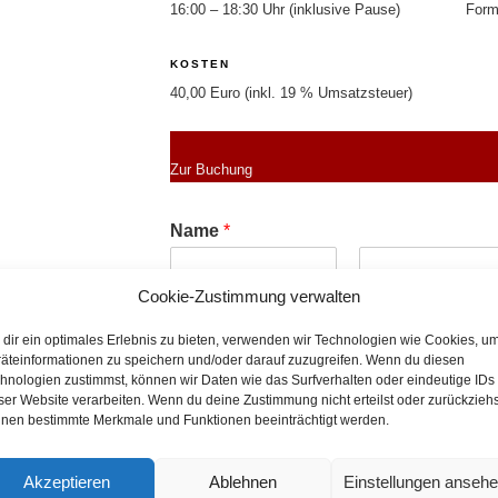
16:00 – 18:30 Uhr (inklusive Pause)
Form
KOSTEN
40,00 Euro (inkl. 19 % Umsatzsteuer)
Zur Buchung
Name
*
Cookie-Zustimmung verwalten
Vorname
Nachname
dir ein optimales Erlebnis zu bieten, verwenden wir Technologien wie Cookies, u
Email
*
äteinformationen zu speichern und/oder darauf zuzugreifen. Wenn du diesen
hnologien zustimmst, können wir Daten wie das Surfverhalten oder eindeutige IDs
ser Website verarbeiten. Wenn du deine Zustimmung nicht erteilst oder zurückziehs
nen bestimmte Merkmale und Funktionen beeinträchtigt werden.
Ich buche folgende(s) Online-Seminar(
13.02.2026, Cezanne; 40,00 Euro
Akzeptieren
Ablehnen
Einstellungen anseh
20.03.2026, Avantgarde. Max Liebermann und de