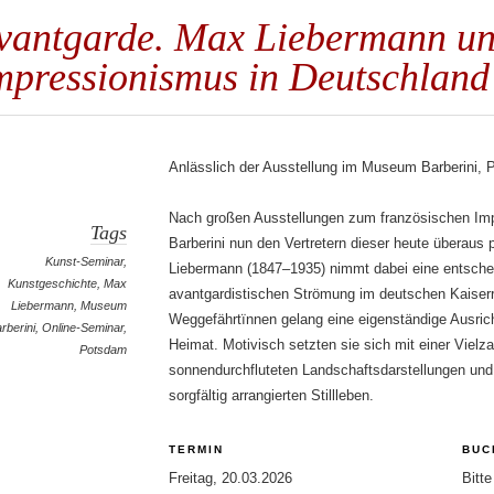
vantgarde. Max Liebermann un
mpressionismus in Deutschland
Anlässlich der Ausstellung im Museum Barberini,
Nach großen Ausstellungen zum französischen I
Tags
Barberini nun den Vertretern dieser heute überaus
Kunst-Seminar
,
Liebermann (1847–1935) nimmt dabei eine entschei
Kunstgeschichte
,
Max
avantgardistischen Strömung im deutschen Kaiserr
Liebermann
,
Museum
Weggefährtïnnen gelang eine eigenständige Ausric
rberini
,
Online-Seminar
,
Heimat. Motivisch setzten sie sich mit einer Viel
Potsdam
sonnendurchfluteten Landschaftsdarstellungen und
sorgfältig arrangierten Stillleben.
TERMIN
BUC
Freitag, 20.03.2026
Bitt