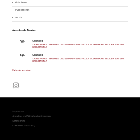
Gutscheine
Publikationen
Archiv
Anstehende Termine
Aug.
Ganztägig
26
TAGESFAHRT – BREMEN UND WORPSWEDE: PAULA MODERSOHN-BECKER ZUM 150.
GEBURTSTAG
Sep.
Ganztägig
2
TAGESFAHRT – BREMEN UND WORPSWEDE: PAULA MODERSOHN-BECKER ZUM 150.
GEBURTSTAG
Kalender anzeigen
Instagram
Impressum
Anmelde- und Teilnahmebedingungen
Datenschutz
Cookie-Richtlinie (EU)