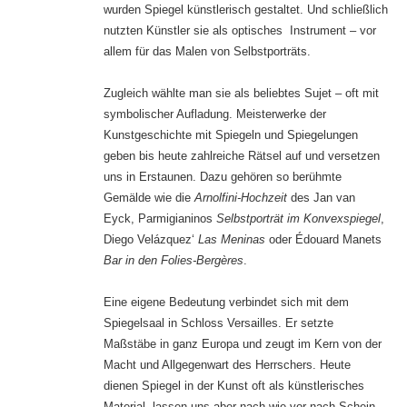
wurden Spiegel künstlerisch gestaltet. Und schließlich
nutzten Künstler sie als optisches Instrument – vor
allem für das Malen von Selbstporträts.
Zugleich wählte man sie als beliebtes Sujet – oft mit
symbolischer Aufladung. Meisterwerke der
Kunstgeschichte mit Spiegeln und Spiegelungen
geben bis heute zahlreiche Rätsel auf und versetzen
uns in Erstaunen. Dazu gehören so berühmte
Gemälde wie die
Arnolfini-Hochzeit
des Jan van
Eyck, Parmigianinos
Selbstporträt im Konvexspiegel
,
Diego Velázquez‘
Las Meninas
oder Édouard Manets
Bar in den Folies-Bergères
.
Eine eigene Bedeutung verbindet sich mit dem
Spiegelsaal in Schloss Versailles. Er setzte
Maßstäbe in ganz Europa und zeugt im Kern von der
Macht und Allgegenwart des Herrschers. Heute
dienen Spiegel in der Kunst oft als künstlerisches
Material, lassen uns aber nach wie vor nach Schein