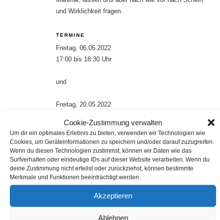
und Wirklichkeit fragen.
TERMINE
Freitag, 06.05.2022
17:00 bis 18:30 Uhr
und
Freitag, 20.05.2022
17:00 bis 18:30 Uhr
Cookie-Zustimmung verwalten
Um dir ein optimales Erlebnis zu bieten, verwenden wir Technologien wie
KOSTEN
Cookies, um Geräteinformationen zu speichern und/oder darauf zuzugreifen.
Wenn du diesen Technologien zustimmst, können wir Daten wie das
für 2 x 90 Minuten
Surfverhalten oder eindeutige IDs auf dieser Website verarbeiten. Wenn du
deine Zustimmung nicht erteilst oder zurückziehst, können bestimmte
40,00 Euro inkl. 19% USt.
Merkmale und Funktionen beeinträchtigt werden.
Akzeptieren
Zur Buchung
Ablehnen