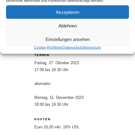
bestimmte Merkmale und Funktionen beeinträchtigt werden.
deutlich von der anschaulichen Natur, dass sie in ihrer
Akzeptieren
Reduktion auf Farbe, Licht und Atmosphäre die
abbildende Funktion des Bildes in Frage stellten.
Ablehnen
Darin verblüfften und provozierten sie die
Zeitgenossen. Die Nachwelt feiert bis heute seine
Einstellungen ansehen
erstaunliche Modernität.
Cookie-Richtlinie
Datenschutz
Impressum
TERMIN
Freitag, 27. Oktober 2023
17:00 bis 18.30 Uhr
alternativ:
Montag, 11. Dezember 2023
18:00 bis 19:30 Uhr
KOSTEN
Euro 20,00 inkl. 19% USt.