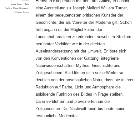
Herbst in Kooperation mit der Tate Gallery in London
Lenbachhaus
,
Tate
eine Ausstellung zu Joseph Mallord William Turner,
Gallery
,
Three Horizons
,
William Turner
einem der bedeutendsten britischen Künstler der
Geschichte, der als Vorreiter der Moderne gilt. Schon
früh begann er, die Möglichkeiten der
Landschaftsmalerei zu erkunden, sowohl im Studium
berühmter Vorbilder wie in der direkten
Auseinandersetzung mit der Umwelt. Er löste sich
von den Konventionen der Gattung, integrierte
Naturwissenschaften, Mythos, Geschichte und
Zeitgeschehen. Bald lösten sich seine Werke so
deutlich von der anschaulichen Natur, dass sie in ihrer
Reduktion auf Farbe, Licht und Atmosphäre die
abbildende Funktion des Bildes in Frage stellten.
Darin verblüfften und provozierten sie die
Zeitgenossen. Die Nachwelt feiert bis heute seine
erstaunliche Modernität.