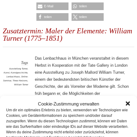
E-Mail
teilen
teilen
teilen
Zusatztermin: Maler der Elemente: William
Turner (1775–1851)
Das Lenbachhaus in München veranstaltet in diesem
Tags
Herbst in Kooperation mit der Tate Gallery in London
Ausstellung Turner
,
eine Ausstellung zu Joseph Mallord William Turner,
Kunst
,
Kunstgeschichte
,
Lenbachhaus
,
Online-
einem der bedeutendsten britischen Künstler der
Seminar
,
Three Horizons
,
William Turner
Geschichte, der als Vorreiter der Moderne gilt. Schon
früh begann er, die Möglichkeiten der
Landschaftsmalerei zu erkunden, sowohl im Studium
Cookie-Zustimmung verwalten
berühmter Vorbilder wie in der direkten
Um dir ein optimales Erlebnis zu bieten, verwenden wir Technologien wie
Auseinandersetzung mit der Umwelt. Er löste sich
Cookies, um Geräteinformationen zu speichern und/oder darauf
zuzugreifen. Wenn du diesen Technologien zustimmst, können wir Daten
von den Konventionen der Gattung, integrierte
wie das Surfverhalten oder eindeutige IDs auf dieser Website verarbeiten.
Naturwissenschaften, Mythos, Geschichte und
Wenn du deine Zustimmung nicht erteilst oder zurückziehst, können
Zeitgeschehen. Bald lösten sich seine Werke so