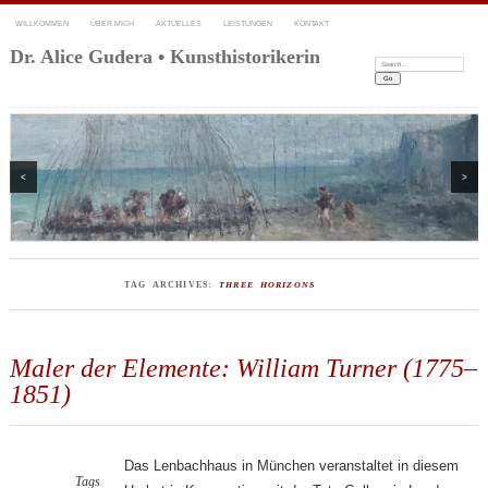
WILLKOMMEN
ÜBER MICH
AKTUELLES
LEISTUNGEN
KONTAKT
Dr. Alice Gudera • Kunsthistorikerin
Search:
<
>
TAG ARCHIVES:
THREE HORIZONS
Maler der Elemente: William Turner (1775–
1851)
Das Lenbachhaus in München veranstaltet in diesem
Tags