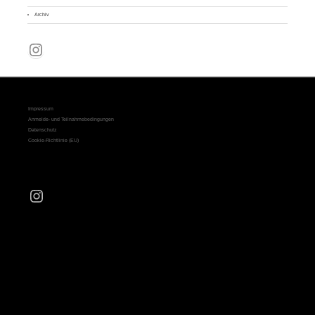
Archiv
Instagram
Impressum
Anmelde- und Teilnahmebedingungen
Datenschutz
Cookie-Richtlinie (EU)
Instagram