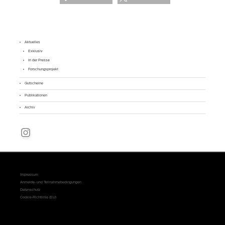
Aktuelles
Exklusiv
In der Presse
Forschungsprojekt
Gutscheine
Publikationen
Archiv
Instagram
Impressum
Anmelde- und Teilnahmebedingungen
Datenschutz
Cookie-Richtlinie (EU)