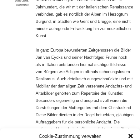
Mutter Gottes
,
Muttergottes
Jahrhundert, die wir mit der italienischen Renaissance
verbinden, gab es nördlich der Alpen im Herzogtum
Burgund, in Städten wie Gent und Brügge, eine nicht
minder aufregende Entwicklung hin zur neuzeitlichen
Kunst.
In ganz Europa bewunderten Zeitgenossen die Bilder
Jan van Eycks und seiner Nachfolger. Früher noch
als in Italien entstanden hier nahsichtige Bildnisse
von Bürgern wie Adligen in oftmals schonungslosem
Realismus. Auch detailreich ausgeschmückte und mit
Mobiliar der damaligen Zeit versehene Andachts- und
Altarbilder gehörten zum Repertoire der Künstler.
Besonders eigenwillig und anspruchsvoll waren die
Darstellungen der Muttergottes mit dem Christuskind.
Diese Bilder dienten in der Regel betuchten, gläubigen
Auftraggebern für die persönliche Andacht. Die
verfeinerte Maltechnik in Öl ermöglichte eine brillant-
Cookie-Zustimmung verwalten
kostbare Wirkung der oft kleinen Gemälde auf Holz.