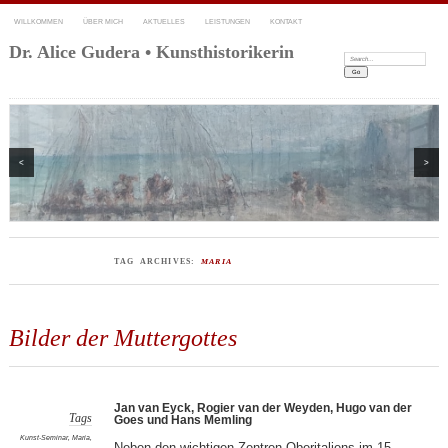
WILLKOMMEN
ÜBER MICH
AKTUELLES
LEISTUNGEN
KONTAKT
Dr. Alice Gudera • Kunsthistorikerin
Search:
<
>
TAG ARCHIVES:
MARIA
Bilder der Muttergottes
Jan van Eyck, Rogier van der Weyden, Hugo van der
Tags
Goes und Hans Memling
Kunst-Seminar
,
Maria
,
Neben den wichtigen Zentren Oberitaliens im 15.