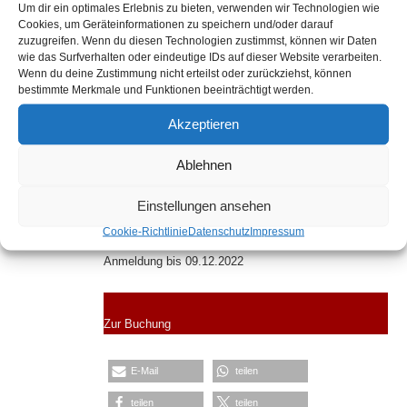
Um dir ein optimales Erlebnis zu bieten, verwenden wir Technologien wie
Ikonographisch waren die Künstler dabei freier als bei
Cookies, um Geräteinformationen zu speichern und/oder darauf
kirchlichen Aufträgen. So versteht sich die Vielfalt der
zuzugreifen. Wenn du diesen Technologien zustimmst, können wir Daten
außerordentlichen, bisweilen auffällig lebensnah
wie das Surfverhalten oder eindeutige IDs auf dieser Website verarbeiten.
Wenn du deine Zustimmung nicht erteilst oder zurückziehst, können
gezeigten Darstellungen von Maria und Christus. Wir
bestimmte Merkmale und Funktionen beeinträchtigt werden.
betrachten ausgewählte Werke von Jan van Eyck,
Rogier van der Weyden, Petrus Christus, Dirk Bouts,
Akzeptieren
Hugo van der Goes und Hans Memling.
Ablehnen
Freitag, 16. Dezember 2022
17:00 bis 18.30 Uhr
Einstellungen ansehen
Cookie-Richtlinie
Datenschutz
Impressum
Kosten: 20,- Euro inkl. 19 % USt.
Anmeldung bis 09.12.2022
Zur Buchung
E-Mail
teilen
teilen
teilen