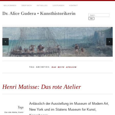
WILLKOMMEN
ÜBER MICH
AKTUELLES
LEISTUNGEN
KONTAKT
Dr. Alice Gudera • Kunsthistorikerin
Search:
<
>
TAG ARCHIVES:
DAS ROTE ATELIER
Henri Matisse: Das rote Atelier
Anlässlich der Ausstellung im Museum of Modern Art,
Tags
New York und im Statens Museum for Kunst,
Das rote Atelier
,
Kunst-