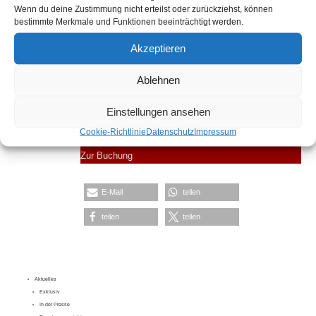
Wenn du deine Zustimmung nicht erteilst oder zurückziehst, können
Freitag, 18. November 2022
bestimmte Merkmale und Funktionen beeinträchtigt werden.
17 bis 18.30 Uhr
Akzeptieren
Kosten: 20 Euro inkl. 19 % Umsatzsteuer
Ablehnen
Anmeldung bis 11.11.2022
Einstellungen ansehen
Cookie-Richtlinie
Datenschutz
Impressum
Zur Buchung
E-Mail
teilen
teilen
teilen
Aktuelles
Exklusiv
In der Presse