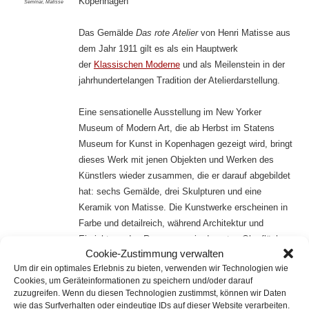
Kopenhagen
Seminar
,
Matisse
Das Gemälde
Das rote Atelier
von Henri Matisse aus
dem Jahr 1911 gilt es als ein Hauptwerk
der
Klassischen Moderne
und als Meilenstein in der
jahrhundertelangen Tradition der Atelierdarstellung.
Eine sensationelle Ausstellung im New Yorker
Museum of Modern Art, die ab Herbst im Statens
Museum for Kunst in Kopenhagen gezeigt wird, bringt
dieses Werk mit jenen Objekten und Werken des
Künstlers wieder zusammen, die er darauf abgebildet
hat: sechs Gemälde, drei Skulpturen und eine
Keramik von Matisse. Die Kunstwerke erscheinen in
Farbe und detailreich, während Architektur und
Einrichtung des Raumes nur in der roten Oberfläche
Cookie-Zustimmung verwalten
angedeutet sind. Wir werden uns intensiv mit dem
Um dir ein optimales Erlebnis zu bieten, verwenden wir Technologien wie
Bild, seinen Bezügen und seiner Bedeutung für die
Cookies, um Geräteinformationen zu speichern und/oder darauf
Kunst des 20. Jahrhunderts beschäftigen.
zuzugreifen. Wenn du diesen Technologien zustimmst, können wir Daten
wie das Surfverhalten oder eindeutige IDs auf dieser Website verarbeiten.