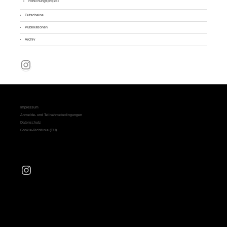
Forschungsprojekt
Gutscheine
Publikationen
Archiv
Instagram
Impressum
Anmelde- und Teilnahmebedingungen
Datenschutz
Cookie-Richtlinie (EU)
Instagram