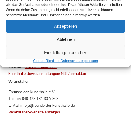
Zum Kalender hinzufügen
wie das Surfverhalten oder eindeutige IDs auf dieser Website verarbeiten.
Wenn du deine Zustimmung nicht erteilst oder zurückziehst, können
bestimmte Merkmale und Funktionen beeinträchtigt werden.
Akzeptieren
Details
Ablehnen
Datum:
30. Oktober 2025
Zeit:
Einstellungen ansehen
11:00 - 15:00
Veranstaltungskategorie:
Seminar
Cookie-Richtlinie
Datenschutz
Impressum
Website:
https://freunde-der-
kunsthalle.de/veranstaltungen/4699/anmelden
Veranstalter
Freunde der Kunsthalle e.V.
Telefon
040.428 131-307/-308
E-Mail
info[at]freunde-der-kunsthalle.de
Veranstalter-Website anzeigen