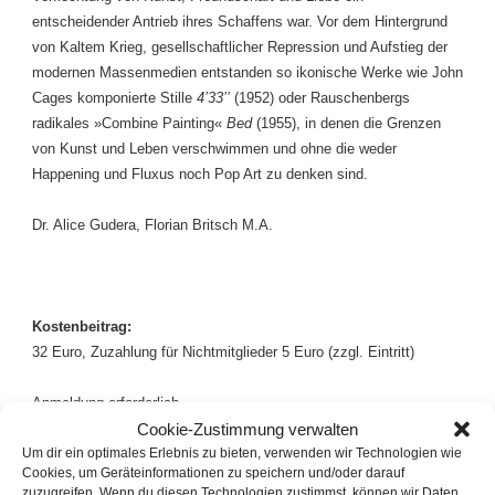
entscheidender Antrieb ihres Schaffens war. Vor dem Hintergrund
von Kaltem Krieg, gesellschaftlicher Repression und Aufstieg der
modernen Massenmedien entstanden so ikonische Werke wie John
Cages komponierte Stille
4’33’’
(1952) oder Rauschenbergs
radikales »Combine Painting«
Bed
(1955), in denen die Grenzen
von Kunst und Leben verschwimmen und ohne die weder
Happening und Fluxus noch Pop Art zu denken sind.
Dr. Alice Gudera, Florian Britsch M.A.
Kostenbeitrag:
32 Euro, Zuzahlung für Nichtmitglieder 5 Euro (zzgl. Eintritt)
Anmeldung erforderlich
Cookie-Zustimmung verwalten
Um dir ein optimales Erlebnis zu bieten, verwenden wir Technologien wie
Cookies, um Geräteinformationen zu speichern und/oder darauf
zuzugreifen. Wenn du diesen Technologien zustimmst, können wir Daten