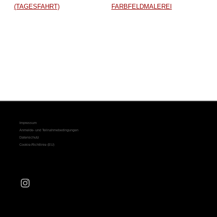
(TAGESFAHRT)
FARBFELDMALEREI
Impressum
Anmelde- und Teilnahmebedingungen
Datenschutz
Cookie-Richtlinie (EU)
Instagram