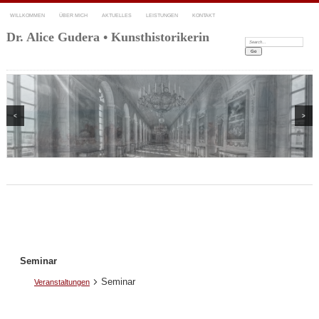
WILLKOMMEN
ÜBER MICH
AKTUELLES
LEISTUNGEN
KONTAKT
Dr. Alice Gudera • Kunsthistorikerin
Search:
<
>
Seminar
Seminar
Veranstaltungen