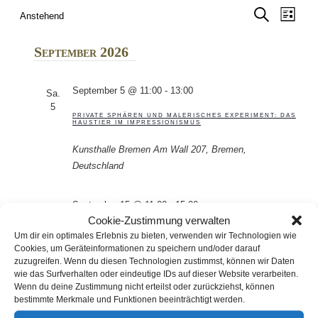
Veranstaltungen
Veran
Anstehend
Veranstaltungen
Suche
Liste
Ansic
und
Datum
Suche
Ansichten,
Navig
wählen.
Navigation
September 2026
September 5 @ 11:00
-
13:00
Sa.
5
PRIVATE SPHÄREN UND MALERISCHES EXPERIMENT: DAS
HAUSTIER IM IMPRESSIONISMUS
Kunsthalle Bremen
Am Wall 207, Bremen,
Deutschland
September 15 @ 11:00
-
15:00
Di.
Cookie-Zustimmung verwalten
15
REVISION: DIE GESCHICHTE DER FRANZÖSISCHEN
Um dir ein optimales Erlebnis zu bieten, verwenden wir Technologien wie
KUNST. TEIL VIII – FAUVISMUS UND KUBISMUS
Cookies, um Geräteinformationen zu speichern und/oder darauf
zuzugreifen. Wenn du diesen Technologien zustimmst, können wir Daten
Hamburger Kunsthalle
Glockengießerwall, Hamburg,
wie das Surfverhalten oder eindeutige IDs auf dieser Website verarbeiten.
Deutschland
Wenn du deine Zustimmung nicht erteilst oder zurückziehst, können
bestimmte Merkmale und Funktionen beeinträchtigt werden.