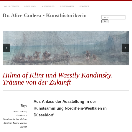
WILLKOMMEN
ÜBER MICH
AKTUELLES
LEISTUNGEN
KONTAKT
Dr. Alice Gudera • Kunsthistorikerin
Search:
<
>
Hilma af Klint und Wassily Kandinsky.
Träume von der Zukunft
Aus Anlass der Ausstellung in der
Tags
Kunstsammlung Nordrhein-Westfalen in
Hilma af Klint
,
Düsseldorf
Kandinsky
,
Kunstgeschichte
,
Online-
Seminar
,
Träume von der
Zukunft