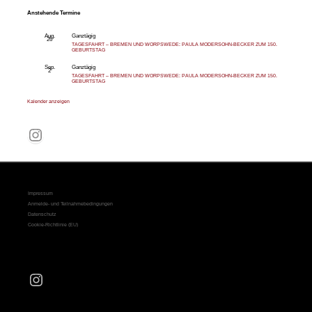
Anstehende Termine
Aug.
Ganztägig
26
TAGESFAHRT – BREMEN UND WORPSWEDE: PAULA MODERSOHN-BECKER ZUM 150.
GEBURTSTAG
Sep.
Ganztägig
2
TAGESFAHRT – BREMEN UND WORPSWEDE: PAULA MODERSOHN-BECKER ZUM 150.
GEBURTSTAG
Kalender anzeigen
Instagram
Impressum
Anmelde- und Teilnahmebedingungen
Datenschutz
Cookie-Richtlinie (EU)
Instagram