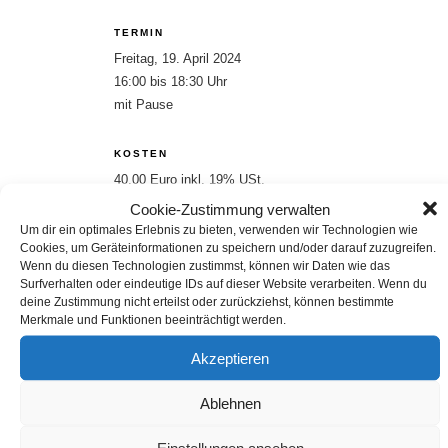
TERMIN
Freitag, 19. April 2024
16:00 bis 18:30 Uhr
mit Pause
KOSTEN
40,00 Euro inkl. 19% USt.
Cookie-Zustimmung verwalten
Um dir ein optimales Erlebnis zu bieten, verwenden wir Technologien wie
ANMELDUNG
Cookies, um Geräteinformationen zu speichern und/oder darauf zuzugreifen.
Anmeldung per
Wenn du diesen Technologien zustimmst, können wir Daten wie das
E-Mail oder über das Buchungsformular
Surfverhalten oder eindeutige IDs auf dieser Website verarbeiten. Wenn du
deine Zustimmung nicht erteilst oder zurückziehst, können bestimmte
Merkmale und Funktionen beeinträchtigt werden.
Zur Buchung
Akzeptieren
E-Mail
teilen
Ablehnen
teilen
teilen
Einstellungen ansehen