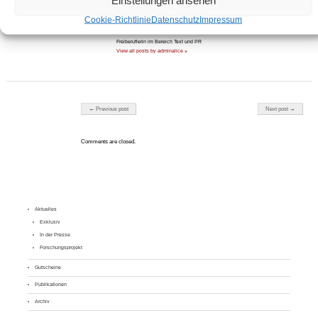
Cookie-Richtlinie
Datenschutz
Impressum
About adminalice
Freiberuflerin im Bereich Text und PR
View all posts by adminalice »
Post navigation
← Previous post
Next post →
Comments are closed.
Aktuelles
Exklusiv
In der Presse
Forschungsprojekt
Gutscheine
Publikationen
Archiv