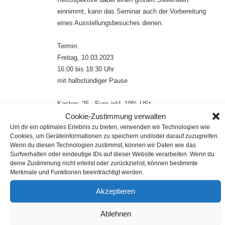
einnimmt, kann das Seminar auch der Vorbereitung
eines Ausstellungsbesuches dienen.
Termin:
Freitag, 10.03.2023
16:00 bis 18:30 Uhr
mit halbstündiger Pause
Kosten: 25,- Euro inkl. 19% USt.
Cookie-Zustimmung verwalten
Um dir ein optimales Erlebnis zu bieten, verwenden wir Technologien wie
Anmeldung:
Cookies, um Geräteinformationen zu speichern und/oder darauf zuzugreifen.
Anmeldung per
Wenn du diesen Technologien zustimmst, können wir Daten wie das
E-Mail oder über das Buchungsformular
Surfverhalten oder eindeutige IDs auf dieser Website verarbeiten. Wenn du
bis 03.03.2023
deine Zustimmung nicht erteilst oder zurückziehst, können bestimmte
Merkmale und Funktionen beeinträchtigt werden.
Akzeptieren
Zur Buchung
Ablehnen
E-Mail
teilen