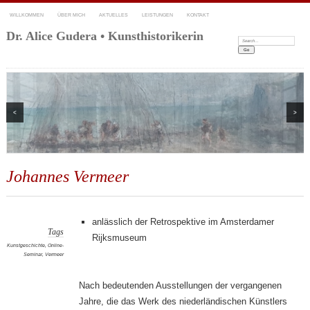
WILLKOMMEN
ÜBER MICH
AKTUELLES
LEISTUNGEN
KONTAKT
Dr. Alice Gudera • Kunsthistorikerin
Search:
<
>
Johannes Vermeer
anlässlich der Retrospektive im Amsterdamer
Tags
Rijksmuseum
Kunstgeschichte
,
Online-
Seminar
,
Vermeer
Nach bedeutenden Ausstellungen der vergangenen
Jahre, die das Werk des niederländischen Künstlers