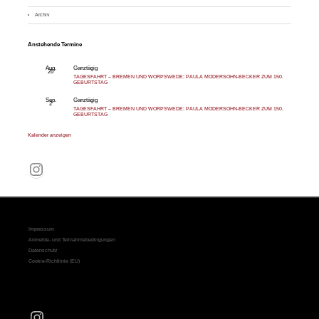
Archiv
Anstehende Termine
Aug.
Ganztägig
26
TAGESFAHRT – BREMEN UND WORPSWEDE: PAULA MODERSOHN-BECKER ZUM 150.
GEBURTSTAG
Sep.
Ganztägig
2
TAGESFAHRT – BREMEN UND WORPSWEDE: PAULA MODERSOHN-BECKER ZUM 150.
GEBURTSTAG
Kalender anzeigen
Instagram
Impressum
Anmelde- und Teilnahmebedingungen
Datenschutz
Cookie-Richtlinie (EU)
Instagram