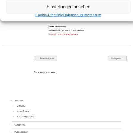
Einstellungen ansehen
teilen
teilen
Cookie-Richtlinie
Datenschutz
Impressum
About adminalice
Freiberuflerin im Bereich Text und PR
View all posts by adminalice »
Post navigation
← Previous post
Next post →
Comments are closed.
Aktuelles
Exklusiv
In der Presse
Forschungsprojekt
Gutscheine
Publikationen