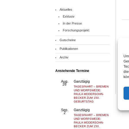
Aktuelles
Exklusiv
In der Presse
Forschungsprojekt
Gutscheine
Publikationen
Um 
Archiv
Ger
Tec
Anstehende Termine
die
kön
Aug.
Ganztägig
26
TAGESFAHRT – BREMEN
UND WORPSWEDE:
PAULA MODERSOHN-
BECKER ZUM 150.
GEBURTSTAG
Sep.
Ganztägig
2
TAGESFAHRT – BREMEN
UND WORPSWEDE:
PAULA MODERSOHN-
BECKER ZUM 150.