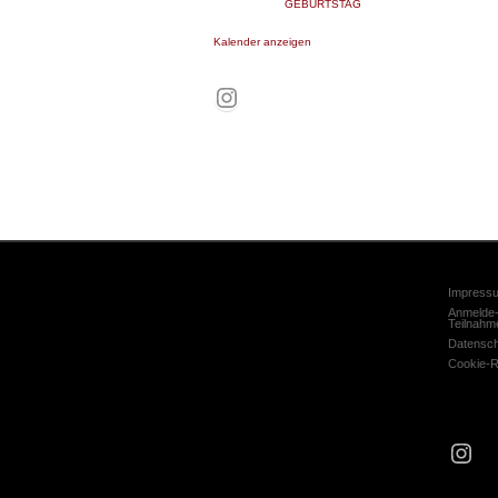
GEBURTSTAG
Kalender anzeigen
Instagram
Impress
Anmelde-
Teilnahm
Datensc
Cookie-Ri
Ins